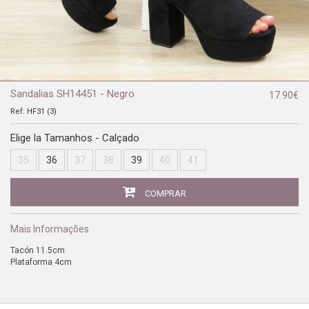
Sandalias SH14451 - Negro
17.90€
Ref:
HF31 (3)
Elige la Tamanhos - Calçado
35
36
37
38
39
40
41
COMPRAR
Mais Informações
Tacón 11.5cm
Plataforma 4cm