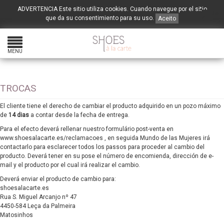
ADVERTENCIA Este sitio utiliza cookies. Cuando navegue por el sitio
0
€
que da su consentimiento para su uso.
Aceito
MENU
TROCAS
El cliente tiene el derecho de cambiar el producto adquirido en un pozo máximo
de
14 dias
a contar desde la fecha de entrega.
Para el efecto deverá rellenar nuestro formulário post-venta en
www.shoesalacarte.es/reclamacoes
, en seguida Mundo de las Mujeres irá
contactarlo para esclarecer todos los passos para proceder al cambio del
producto. Deverá tener en su pose el número de encomienda, dirección de e-
mail y el producto por el cual irá realizar el cambio.
Deverá enviar el producto de cambio para:
shoesalacarte.es
Rua S. Miguel Arcanjo nº 47
4450-584 Leça da Palmeira
Matosinhos